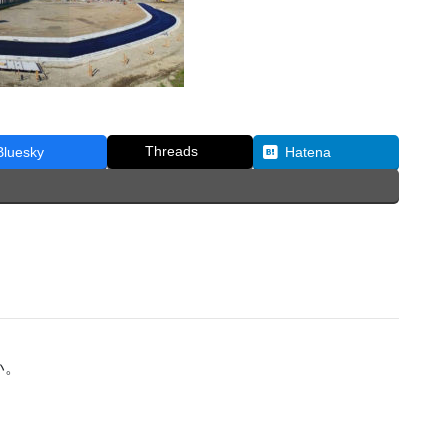
Threads
Bluesky
Hatena
い。