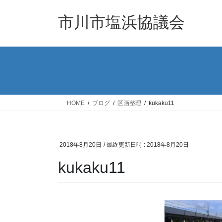
コ
ナ
ン
ビ
市川市塩浜協議会
テ
ゲ
ン
ー
ツ
シ
へ
ョ
ス
ン
キ
に
ッ
移
HOME
ブログ
区画整理
kukaku11
プ
動
2018年8月20日
/ 最終更新日時 :
2018年8月20日
kukaku11