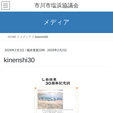
コ
ナ
市川市塩浜協議会
ン
ビ
テ
ゲ
ン
ー
メディア
ツ
シ
へ
ョ
ス
ン
HOME
メディア
kinenshi30
キ
に
ッ
移
プ
動
2026年2月2日
/ 最終更新日時 :
2026年2月2日
kinenshi30