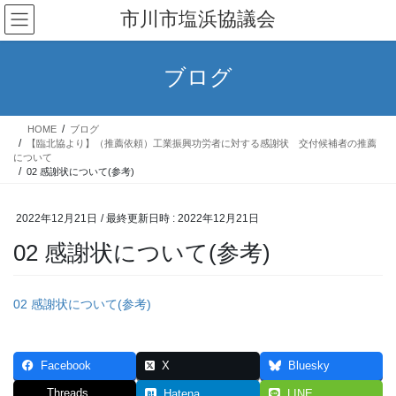
コ
ナ
市川市塩浜協議会
ン
ビ
テ
ゲ
ン
ー
ブログ
ツ
シ
へ
ョ
ス
ン
HOME
ブログ
キ
に
【臨北協より】（推薦依頼）工業振興功労者に対する感謝状 交付候補者の推薦
ッ
移
について
02 感謝状について(参考)
プ
動
2022年12月21日
/ 最終更新日時 :
2022年12月21日
02 感謝状について(参考)
02 感謝状について(参考)
Facebook
X
Bluesky
Threads
Hatena
LINE