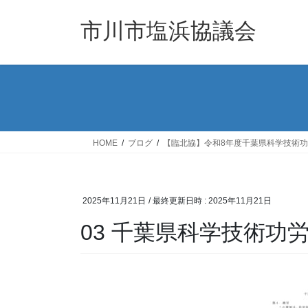
コ
ナ
ン
ビ
市川市塩浜協議会
テ
ゲ
ン
ー
ツ
シ
へ
ョ
ス
ン
キ
に
ッ
移
HOME
ブログ
【臨北協】令和8年度千葉県科学技術
プ
動
2025年11月21日
/ 最終更新日時 :
2025年11月21日
03 千葉県科学技術功