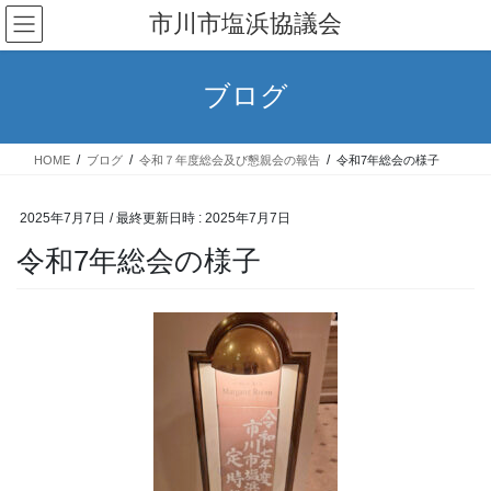
コ
ナ
市川市塩浜協議会
ン
ビ
テ
ゲ
ン
ー
ブログ
ツ
シ
へ
ョ
ス
ン
HOME
ブログ
令和７年度総会及び懇親会の報告
令和7年総会の様子
キ
に
ッ
移
プ
動
2025年7月7日
/ 最終更新日時 :
2025年7月7日
令和7年総会の様子