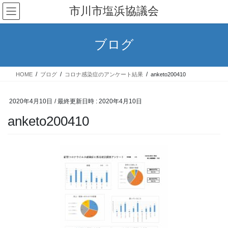
コ
ナ
市川市塩浜協議会
ン
ビ
テ
ゲ
ン
ー
ブログ
ツ
シ
へ
ョ
ス
ン
HOME
ブログ
コロナ感染症のアンケート結果
anketo200410
キ
に
ッ
移
プ
動
2020年4月10日
/ 最終更新日時 :
2020年4月10日
anketo200410