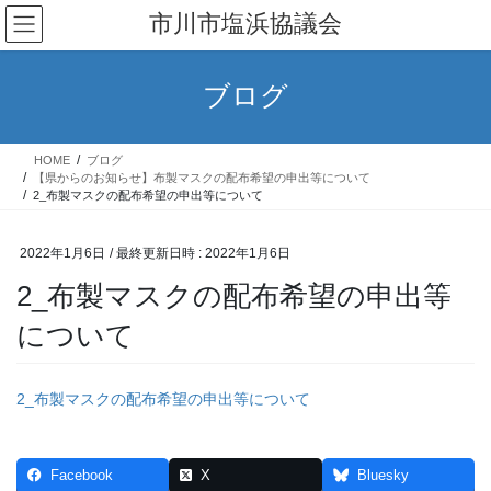
コ
ナ
市川市塩浜協議会
ン
ビ
テ
ゲ
ン
ー
ブログ
ツ
シ
へ
ョ
ス
ン
HOME
ブログ
キ
に
【県からのお知らせ】布製マスクの配布希望の申出等について
ッ
移
2_布製マスクの配布希望の申出等について
プ
動
2022年1月6日
/ 最終更新日時 :
2022年1月6日
2_布製マスクの配布希望の申出等
について
2_布製マスクの配布希望の申出等について
Facebook
X
Bluesky