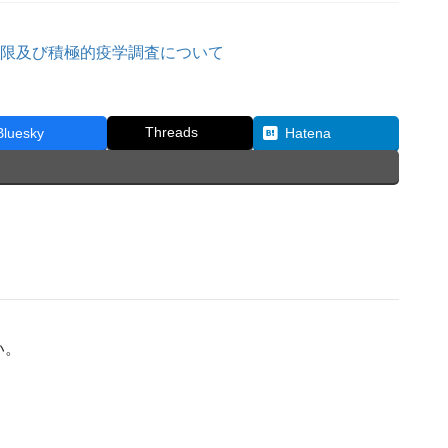
制限及び積極的疫学調査について
Threads
Bluesky
Hatena
い。