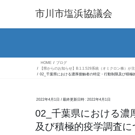
コ
ナ
ン
ビ
市川市塩浜協議会
テ
ゲ
ン
ー
ツ
シ
へ
ョ
ス
ン
キ
に
ッ
移
HOME
ブログ
プ
動
【県からのお知らせ】B.1.1.529系統（オミクロン
02_千葉県における濃厚接触者の特定・行動制限及び積極
2022年4月1日
/ 最終更新日時 :
2022年4月1日
02_千葉県における
及び積極的疫学調査に