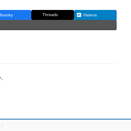
Threads
Bluesky
Hatena
い。