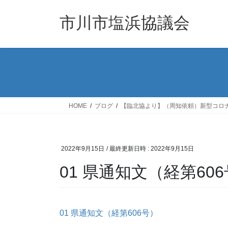
コ
ナ
ン
ビ
市川市塩浜協議会
テ
ゲ
ン
ー
ツ
シ
へ
ョ
ス
ン
キ
に
ッ
移
HOME
ブログ
【臨北協より】（周知依頼）新型コロ
プ
動
2022年9月15日
/ 最終更新日時 :
2022年9月15日
01 県通知文（経第60
01 県通知文（経第606号）