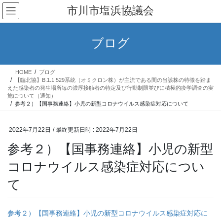
コ
ナ
市川市塩浜協議会
ン
ビ
テ
ゲ
ン
ー
ブログ
ツ
シ
へ
ョ
ス
ン
HOME
ブログ
キ
に
【臨北協】B.1.1.529系統（オミクロン株）が主流である間の当該株の特徴を踏ま
ッ
移
えた感染者の発生場所毎の濃厚接触者の特定及び行動制限並びに積極的疫学調査の実
施について（通知）
プ
動
参考２）【国事務連絡】小児の新型コロナウイルス感染症対応について
2022年7月22日
/ 最終更新日時 :
2022年7月22日
参考２）【国事務連絡】小児の新型
コロナウイルス感染症対応につい
て
参考２）【国事務連絡】小児の新型コロナウイルス感染症対応に