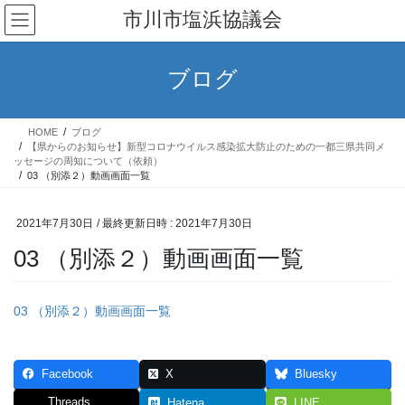
コ
ナ
市川市塩浜協議会
ン
ビ
テ
ゲ
ン
ー
ブログ
ツ
シ
へ
ョ
ス
ン
HOME
ブログ
キ
に
【県からのお知らせ】新型コロナウイルス感染拡大防止のための一都三県共同メ
ッ
移
ッセージの周知について（依頼）
03 （別添２）動画画面一覧
プ
動
2021年7月30日
/ 最終更新日時 :
2021年7月30日
03 （別添２）動画画面一覧
03 （別添２）動画画面一覧
Facebook
X
Bluesky
Threads
Hatena
LINE