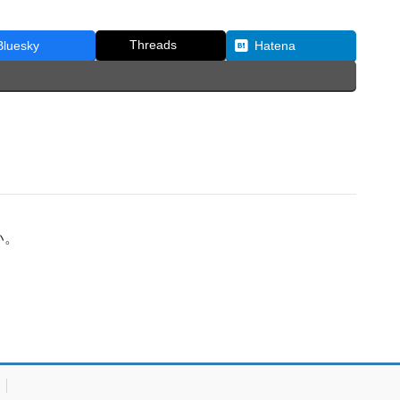
Threads
Bluesky
Hatena
い。