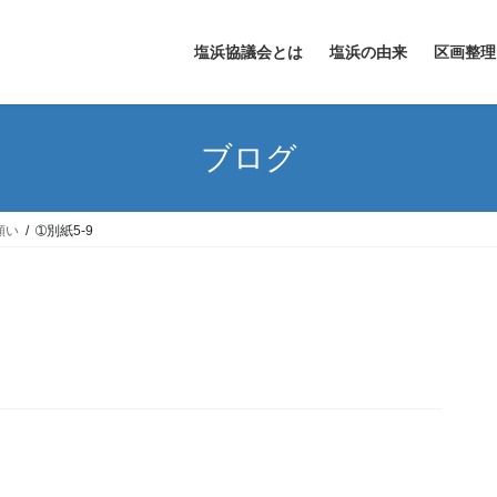
塩浜協議会とは
塩浜の由来
区画整理
ブログ
願い
➀別紙5-9