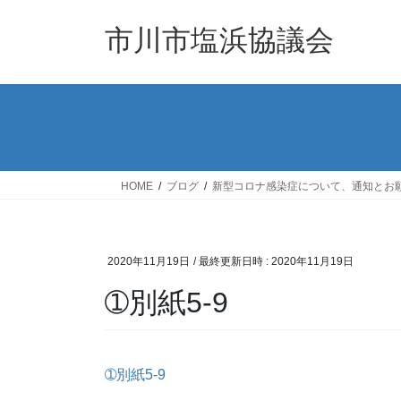
コ
ナ
ン
ビ
市川市塩浜協議会
テ
ゲ
ン
ー
ツ
シ
へ
ョ
ス
ン
キ
に
ッ
移
HOME
ブログ
新型コロナ感染症について、通知とお
プ
動
2020年11月19日
/ 最終更新日時 :
2020年11月19日
➀別紙5-9
➀別紙5-9