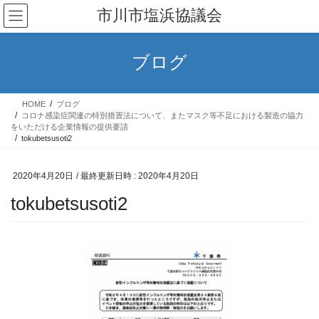
コ
ナ
市川市塩浜協議会
ン
ビ
テ
ゲ
ン
ー
ブログ
ツ
シ
へ
ョ
ス
ン
HOME
ブログ
キ
に
コロナ感染症関連の特別措置法について、またマスク等不足における製造の協力
ッ
移
をいただける企業情報の提供要請
tokubetsusoti2
プ
動
2020年4月20日
/ 最終更新日時 :
2020年4月20日
tokubetsusoti2