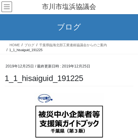
コ
ナ
市川市塩浜協議会
ン
ビ
テ
ゲ
ン
ー
ブログ
ツ
シ
へ
ョ
ス
ン
HOME
ブログ
千葉県臨海北部工業連絡協議会からのご案内
キ
に
1_1_hisaiguid_191225
ッ
移
プ
動
2019年12月25日
/ 最終更新日時 :
2019年12月25日
1_1_hisaiguid_191225