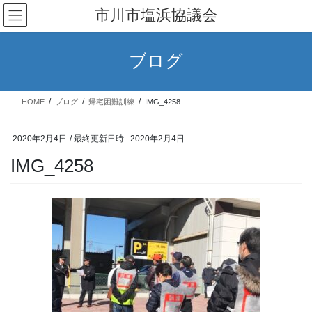
コ
ナ
市川市塩浜協議会
ン
ビ
テ
ゲ
ン
ー
ブログ
ツ
シ
へ
ョ
ス
ン
HOME
ブログ
帰宅困難訓練
IMG_4258
キ
に
ッ
移
プ
動
2020年2月4日
/ 最終更新日時 :
2020年2月4日
IMG_4258