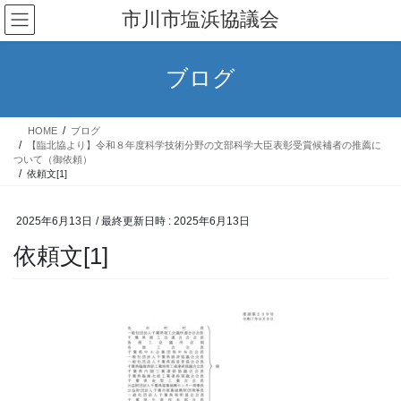
コ
ナ
市川市塩浜協議会
ン
ビ
テ
ゲ
ン
ー
ブログ
ツ
シ
へ
ョ
ス
ン
HOME
ブログ
キ
に
【臨北協より】令和８年度科学技術分野の文部科学大臣表彰受賞候補者の推薦に
ッ
移
ついて（御依頼）
依頼文[1]
プ
動
2025年6月13日
/ 最終更新日時 :
2025年6月13日
依頼文[1]